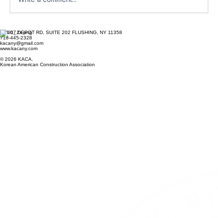
2023 Golf Outing 행사 성공적
163-07 DEPOT RD, SUITE 202 FLUSHING, NY 11358
718-445-2328
kacany@gmail.com
www.kacany.com
© 2026 KACA.
Korean American Construction Association