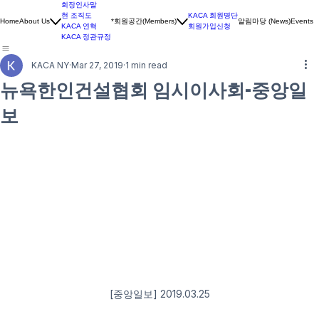
회장인사말
현 조직도
KACA 회원명단
*회원공간(Members)
알림마당 (News)
Home
About Us
Events
KACA 연혁
회원가입신청
KACA 정관규정
KACA NY
Mar 27, 2019
1 min read
뉴욕한인건설협회 임시이사회-중앙일
보
[중앙일보] 2019.03.25