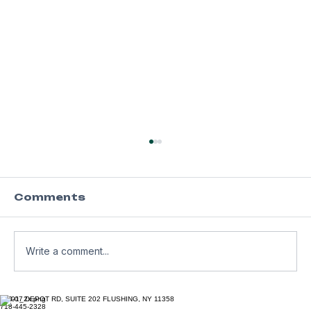
Comments
Write a comment...
2023 Golf Outing 행사 성공적
163-07 DEPOT RD, SUITE 202 FLUSHING, NY 11358
718-445-2328