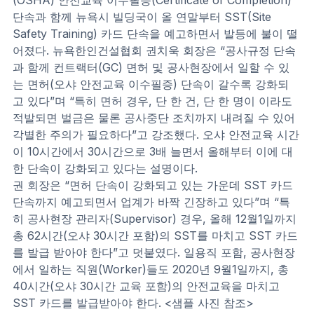
(OSHA) 안전교육 이수필증(Certificate of Completion) 
단속과 함께 뉴욕시 빌딩국이 올 연말부터 SST(Site 
Safety Training) 카드 단속을 예고하면서 발등에 불이 떨
어졌다. 뉴욕한인건설협회 권치욱 회장은 “공사규정 단속
과 함께 컨트랙터(GC) 면허 및 공사현장에서 일할 수 있
는 면허(오샤 안전교육 이수필증) 단속이 갈수록 강화되
고 있다”며 “특히 면허 경우, 단 한 건, 단 한 명이 이라도 
적발되면 벌금은 물론 공사중단 조치까지 내려질 수 있어 
각별한 주의가 필요하다”고 강조했다. 오샤 안전교육 시간
이 10시간에서 30시간으로 3배 늘면서 올해부터 이에 대
한 단속이 강화되고 있다는 설명이다.
권 회장은 “면허 단속이 강화되고 있는 가운데 SST 카드 
단속까지 예고되면서 업계가 바짝 긴장하고 있다”며 “특
히 공사현장 관리자(Supervisor) 경우, 올해 12월1일까지 
총 62시간(오샤 30시간 포함)의 SST를 마치고 SST 카드
를 발급 받아야 한다”고 덧붙였다. 일용직 포함, 공사현장
에서 일하는 직원(Worker)들도 2020년 9월1일까지, 총 
40시간(오샤 30시간 교육 포함)의 안전교육을 마치고 
SST 카드를 발급받아야 한다. <샘플 사진 참조>