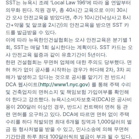
SST는 뉴욕시 조례 ‘Local Law 196’에 따라 올 연말부터 
의무화 된다. 직원 경우, 총 40시간 교육으로 이미 30시
간 오샤 안전교육을 받았다면, 추가 10시간(낙상사고 8시
간+약물 및 알코올 2시간)의 안전교육을 받으면 SST 카
드를 발급받을 수 있다.
이에 따라 뉴욕한인건설협회는 오샤 안전교육은 분기별 1
회, SST는 매달 1회 실시한다는 계획이다. SST 카드는 오
샤 안전교육 필증과 같이 유효기간이 5년이다.
한편 건설협회는 무면허 업체에 대한 주의도 당부했다. 면
허 허가 없이 공사를 시작하는 경우가 허다해 2차, 3차 피
해가 발생하고 있다는 것으로 공사를 맡기기 전 반드시 
DCA 웹사이트(
http://www1.nyc.gov
) 를 통해 주택 수리 
및 건축업자의 면허소지 및 책임보험 가입여부를 확인해
야 한다고 강조했다. 뉴욕시소비자보호국(DCA)은 공사비
용이 200달러 이상인 경우, 반드시 컨트랙터 면허 등 관
련 면허를 요구하고 있다. DCA에 따르면 면허 없이 주택
수리를 하다 적발되면 최대 6개월 징역과 1,000달러의 벌
금 등 형사처벌을 받을 수 있고, 민사소송에 의해 무면허 
기간만큼 하루 최대 100달러씩의 벌금이 부과 될 수 있다. 